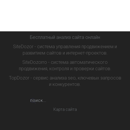
Бесплатный анализ сайта онлайн
SiteDozor - система управления продвижением и
развитием сайтов и интернет-проектов.
SiteDozorro - система автоматического
продвижения, контроля и проверки сайтов.
TopDozor - сервис анализа seo, ключевых запросов
и конкурентов.
Карта сайта